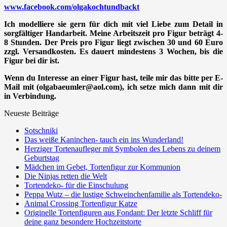
www.facebook.com/olgakochtundbackt
Ich modelliere sie gern für dich mit viel Liebe zum Detail in
sorgfältiger Handarbeit. Meine Arbeitszeit pro Figur beträgt 4-
8 Stunden. Der Preis pro Figur liegt zwischen 30 und 60 Euro
zzgl. Versandkosten. Es dauert mindestens 3 Wochen, bis die
Figur bei dir ist.
Wenn du Interesse an einer Figur hast, teile mir das bitte per E-
Mail mit (olgabaeumler@aol.com), ich setze mich dann mit dir
in Verbindung.
Neueste Beiträge
Sotschniki
Das weiße Kaninchen- tauch ein ins Wunderland!
Herziger Tortenaufleger mit Symbolen des Lebens zu deinem
Geburtstag
Mädchen im Gebet, Tortenfigur zur Kommunion
Die Ninjas retten die Welt
Tortendeko- für die Einschulung
Peppa Wutz – die lustige Schweinchenfamilie als Tortendeko-
Animal Crossing Tortenfigur Katze
Originelle Tortenfiguren aus Fondant: Der letzte Schliff für
deine ganz besondere Hochzeitstorte