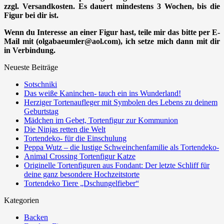
zzgl. Versandkosten. Es dauert mindestens 3 Wochen, bis die
Figur bei dir ist.
Wenn du Interesse an einer Figur hast, teile mir das bitte per E-
Mail mit (olgabaeumler@aol.com), ich setze mich dann mit dir
in Verbindung.
Neueste Beiträge
Sotschniki
Das weiße Kaninchen- tauch ein ins Wunderland!
Herziger Tortenaufleger mit Symbolen des Lebens zu deinem
Geburtstag
Mädchen im Gebet, Tortenfigur zur Kommunion
Die Ninjas retten die Welt
Tortendeko- für die Einschulung
Peppa Wutz – die lustige Schweinchenfamilie als Tortendeko-
Animal Crossing Tortenfigur Katze
Originelle Tortenfiguren aus Fondant: Der letzte Schliff für
deine ganz besondere Hochzeitstorte
Tortendeko Tiere „Dschungelfieber“
Kategorien
Backen