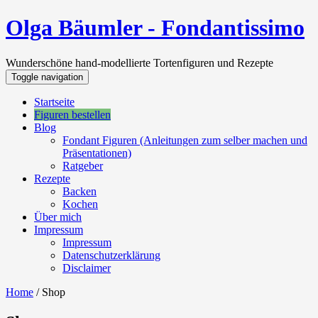
Olga Bäumler - Fondantissimo
Wunderschöne hand-modellierte Tortenfiguren und Rezepte
Toggle navigation
Startseite
Figuren bestellen
Blog
Fondant Figuren (Anleitungen zum selber machen und
Präsentationen)
Ratgeber
Rezepte
Backen
Kochen
Über mich
Impressum
Impressum
Datenschutzerklärung
Disclaimer
Home
/ Shop