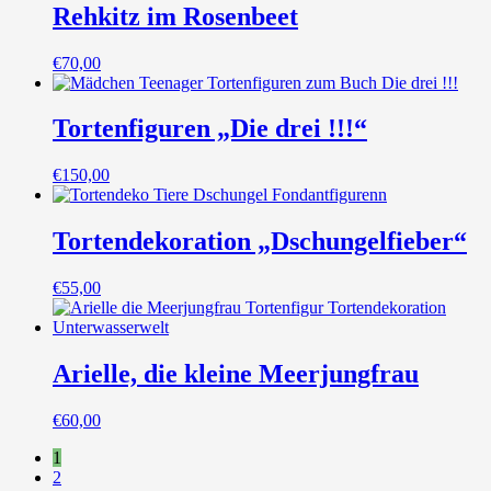
Rehkitz im Rosenbeet
€
70,00
Tortenfiguren „Die drei !!!“
€
150,00
Tortendekoration „Dschungelfieber“
€
55,00
Arielle, die kleine Meerjungfrau
€
60,00
1
2