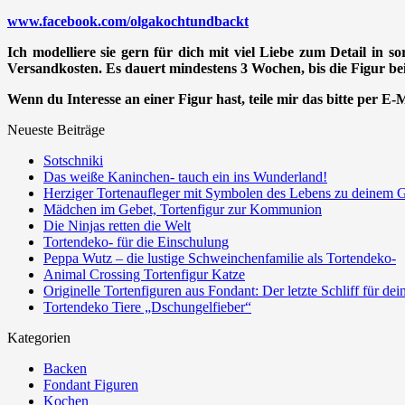
www.facebook.com/olgakochtundbackt
Ich modelliere sie gern für dich mit viel Liebe zum Detail in s
Versandkosten. Es dauert mindestens 3 Wochen, bis die Figur bei 
Wenn du Interesse an einer Figur hast, teile mir das bitte per E
Neueste Beiträge
Sotschniki
Das weiße Kaninchen- tauch ein ins Wunderland!
Herziger Tortenaufleger mit Symbolen des Lebens zu deinem G
Mädchen im Gebet, Tortenfigur zur Kommunion
Die Ninjas retten die Welt
Tortendeko- für die Einschulung
Peppa Wutz – die lustige Schweinchenfamilie als Tortendeko-
Animal Crossing Tortenfigur Katze
Originelle Tortenfiguren aus Fondant: Der letzte Schliff für de
Tortendeko Tiere „Dschungelfieber“
Kategorien
Backen
Fondant Figuren
Kochen