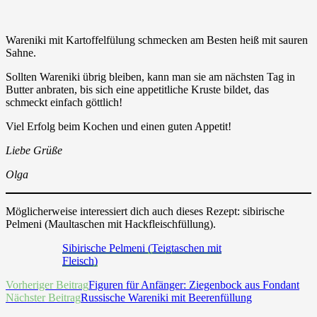
Wareniki mit Kartoffelfülung schmecken am Besten heiß mit sauren
Sahne.
Sollten Wareniki übrig bleiben, kann man sie am nächsten Tag in
Butter anbraten, bis sich eine appetitliche Kruste bildet, das
schmeckt einfach göttlich!
Viel Erfolg beim Kochen und einen guten Appetit!
Liebe Grüße
Olga
Möglicherweise interessiert dich auch dieses Rezept: sibirische
Pelmeni (Maultaschen mit Hackfleischfüllung).
Sibirische Pelmeni (Teigtaschen mit
Fleisch)
Beitrags-
Vorheriger Beitrag
Figuren für Anfänger: Ziegenbock aus Fondant
Nächster Beitrag
Russische Wareniki mit Beerenfüllung
Navigation