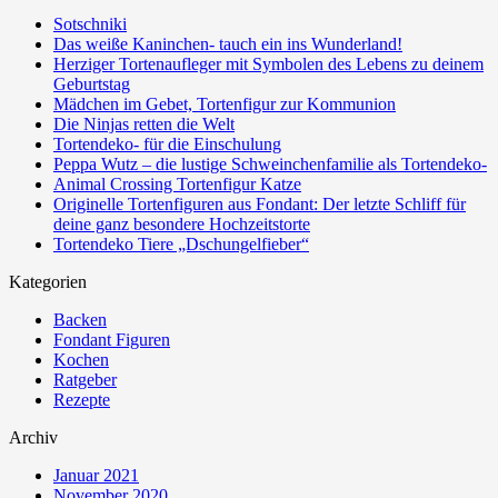
Sotschniki
Das weiße Kaninchen- tauch ein ins Wunderland!
Herziger Tortenaufleger mit Symbolen des Lebens zu deinem
Geburtstag
Mädchen im Gebet, Tortenfigur zur Kommunion
Die Ninjas retten die Welt
Tortendeko- für die Einschulung
Peppa Wutz – die lustige Schweinchenfamilie als Tortendeko-
Animal Crossing Tortenfigur Katze
Originelle Tortenfiguren aus Fondant: Der letzte Schliff für
deine ganz besondere Hochzeitstorte
Tortendeko Tiere „Dschungelfieber“
Kategorien
Backen
Fondant Figuren
Kochen
Ratgeber
Rezepte
Archiv
Januar 2021
November 2020