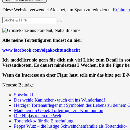
Diese Website verwendet Akismet, um Spam zu reduzieren.
Erfahre,
Suchen
nach:
Alle meine Tortenfiguren findest du hier:
www.facebook.com/olgakochtundbackt
Ich modelliere sie gern für dich mit viel Liebe zum Detail in s
Versandkosten. Es dauert mindestens 3 Wochen, bis die Figur bei 
Wenn du Interesse an einer Figur hast, teile mir das bitte per E
Neueste Beiträge
Sotschniki
Das weiße Kaninchen- tauch ein ins Wunderland!
Herziger Tortenaufleger mit Symbolen des Lebens zu deinem G
Mädchen im Gebet, Tortenfigur zur Kommunion
Die Ninjas retten die Welt
Tortendeko- für die Einschulung
Peppa Wutz – die lustige Schweinchenfamilie als Tortendeko-