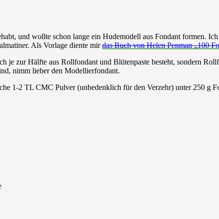
gehabt, und wollte schon lange ein Hudemodell aus Fondant formen. Ic
almatiner.
Als Vorlage diente mir
das Buch von Helen Penman „100 Fo
ch je zur Hälfte aus Rollfondant und Blütenpaste besteht, sondern Roll
sind, nimm lieber den Modellierfondant.
che 1-2 TL CMC Pulver (unbedenklich für den Verzehr) unter 250 g Fo
e