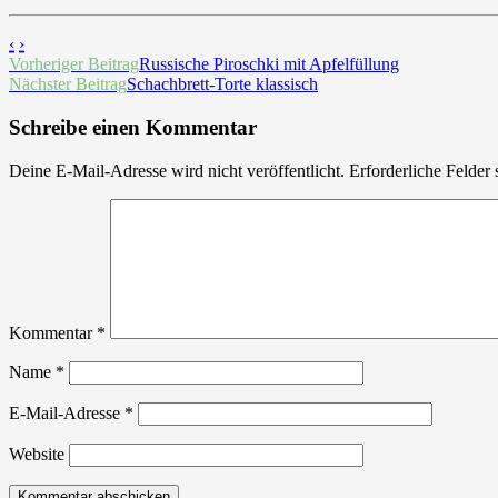
‹
›
Beitrags-
Vorheriger Beitrag
Russische Piroschki mit Apfelfüllung
Nächster Beitrag
Schachbrett-Torte klassisch
Navigation
Schreibe einen Kommentar
Deine E-Mail-Adresse wird nicht veröffentlicht.
Erforderliche Felder 
Kommentar
*
Name
*
E-Mail-Adresse
*
Website