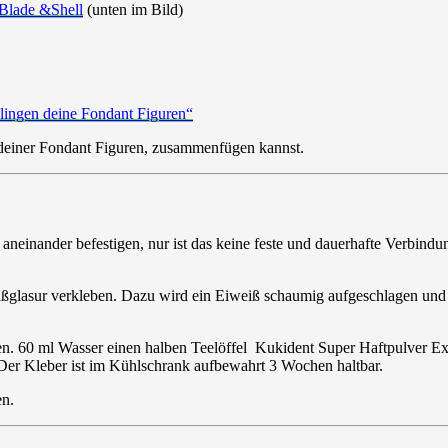
Blade &Shell
(unten im Bild)
elingen deine Fondant Figuren“
e deiner Fondant Figuren, zusammenfügen kannst.
neinander befestigen, nur ist das keine feste und dauerhafte Verbindun
ßglasur verkleben. Dazu wird ein Eiweiß schaumig aufgeschlagen und mi
. 60 ml Wasser einen halben Teelöffel Kukident Super Haftpulver Extra
 Der Kleber ist im Kühlschrank aufbewahrt 3 Wochen haltbar.
n.