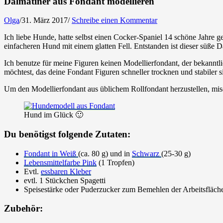
Dalmatiner aus Fondant modellieren
Olga
/
31. März 2017
/
Schreibe einen Kommentar
Ich liebe Hunde, hatte selbst einen Cocker-Spaniel 14 schöne Jahre 
einfacheren Hund mit einem glatten Fell. Entstanden ist dieser süße D
Ich benutze für meine Figuren keinen Modellierfondant, der bekanntli
möchtest, das deine Fondant Figuren schneller trocknen und stabiler 
Um den Modellierfondant aus üblichem Rollfondant herzustellen, mis
Hund im Glück 🙂
Du benötigst folgende Zutaten:
Fondant in Weiß
(ca. 80 g) und in
Schwarz
(25-30 g)
Lebensmittelfarbe Pink
(1 Tropfen)
Evtl.
essbaren Kleber
evtl. 1 Stückchen Spagetti
Speisestärke oder Puderzucker zum Bemehlen der Arbeitsfläch
Zubehör: