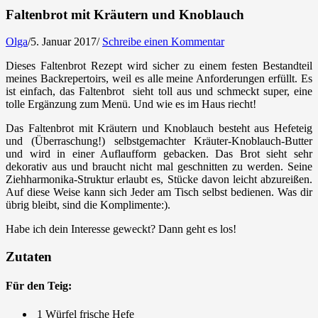
Faltenbrot mit Kräutern und Knoblauch
Olga
/
5. Januar 2017
/
Schreibe einen Kommentar
Dieses Faltenbrot Rezept wird sicher zu einem festen Bestandteil
meines Backrepertoirs, weil es alle meine Anforderungen erfüllt. Es
ist einfach, das Faltenbrot sieht toll aus und schmeckt super, eine
tolle Ergänzung zum Menü. Und wie es im Haus riecht!
Das Faltenbrot mit Kräutern und Knoblauch besteht aus Hefeteig
und (Überraschung!) selbstgemachter Kräuter-Knoblauch-Butter
und wird in einer Auflaufform gebacken. Das Brot sieht sehr
dekorativ aus und braucht nicht mal geschnitten zu werden. Seine
Ziehharmonika-Struktur erlaubt es, Stücke davon leicht abzureißen.
Auf diese Weise kann sich Jeder am Tisch selbst bedienen. Was dir
übrig bleibt, sind die Komplimente:).
Habe ich dein Interesse geweckt? Dann geht es los!
Zutaten
Für den Teig:
1 Würfel frische Hefe