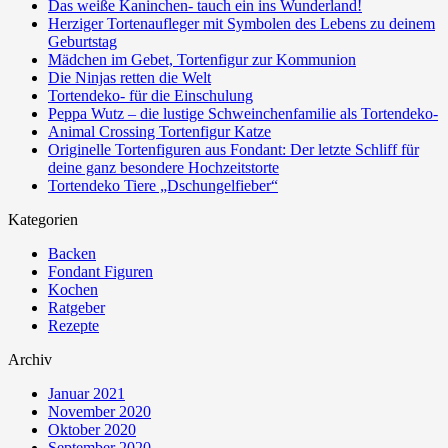
Das weiße Kaninchen- tauch ein ins Wunderland!
Herziger Tortenaufleger mit Symbolen des Lebens zu deinem
Geburtstag
Mädchen im Gebet, Tortenfigur zur Kommunion
Die Ninjas retten die Welt
Tortendeko- für die Einschulung
Peppa Wutz – die lustige Schweinchenfamilie als Tortendeko-
Animal Crossing Tortenfigur Katze
Originelle Tortenfiguren aus Fondant: Der letzte Schliff für
deine ganz besondere Hochzeitstorte
Tortendeko Tiere „Dschungelfieber“
Kategorien
Backen
Fondant Figuren
Kochen
Ratgeber
Rezepte
Archiv
Januar 2021
November 2020
Oktober 2020
September 2020