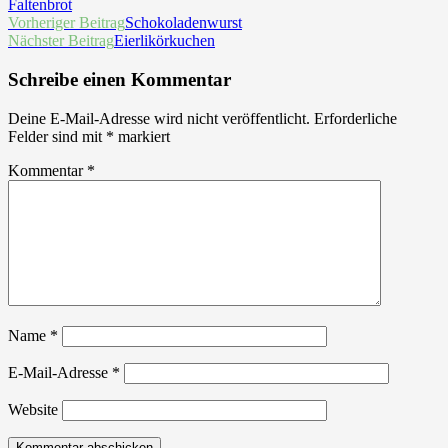
Faltenbrot
Beitrags-
Vorheriger Beitrag
Schokoladenwurst
Nächster Beitrag
Eierlikörkuchen
Navigation
Schreibe einen Kommentar
Deine E-Mail-Adresse wird nicht veröffentlicht.
Erforderliche
Felder sind mit
*
markiert
Kommentar
*
Name
*
E-Mail-Adresse
*
Website