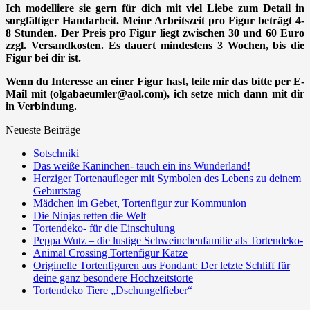
Ich modelliere sie gern für dich mit viel Liebe zum Detail in
sorgfältiger Handarbeit. Meine Arbeitszeit pro Figur beträgt 4-
8 Stunden. Der Preis pro Figur liegt zwischen 30 und 60 Euro
zzgl. Versandkosten. Es dauert mindestens 3 Wochen, bis die
Figur bei dir ist.
Wenn du Interesse an einer Figur hast, teile mir das bitte per E-
Mail mit (olgabaeumler@aol.com), ich setze mich dann mit dir
in Verbindung.
Neueste Beiträge
Sotschniki
Das weiße Kaninchen- tauch ein ins Wunderland!
Herziger Tortenaufleger mit Symbolen des Lebens zu deinem
Geburtstag
Mädchen im Gebet, Tortenfigur zur Kommunion
Die Ninjas retten die Welt
Tortendeko- für die Einschulung
Peppa Wutz – die lustige Schweinchenfamilie als Tortendeko-
Animal Crossing Tortenfigur Katze
Originelle Tortenfiguren aus Fondant: Der letzte Schliff für
deine ganz besondere Hochzeitstorte
Tortendeko Tiere „Dschungelfieber“