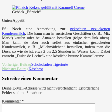
Gebäck „Pfirsich“
Guten Appetit!
PS: Noch eine Anmerkung zur
gekochten gezuckerten
Kondensmilch
. Die kann man in russischen Geschäften (z. B., Mix
Markt) kaufen oder bei Amazon bestellen (folge dem link oben).
Man kann sie aber auch selbst aus einfacher gezuckerten
Kondensmilch, z. B. „Milchmädchen“ herstellen, indem man die
Dose, so wie sie ist, etwa 2 bis 2,5 Stunden im Wasser kocht. Dabei
entsteht „Dulce de Leche“- eine köstliche braune Karamellcreme.
Beitrags-
Vorheriger Beitrag
Schokoladen Tigertorte
Nächster Beitrag
Käsebrot
Navigation
Schreibe einen Kommentar
Deine E-Mail-Adresse wird nicht veröffentlicht.
Erforderliche
Felder sind mit
*
markiert
Kommentar
*