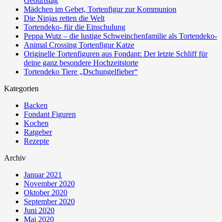
Geburtstag
Mädchen im Gebet, Tortenfigur zur Kommunion
Die Ninjas retten die Welt
Tortendeko- für die Einschulung
Peppa Wutz – die lustige Schweinchenfamilie als Tortendeko-
Animal Crossing Tortenfigur Katze
Originelle Tortenfiguren aus Fondant: Der letzte Schliff für
deine ganz besondere Hochzeitstorte
Tortendeko Tiere „Dschungelfieber“
Kategorien
Backen
Fondant Figuren
Kochen
Ratgeber
Rezepte
Archiv
Januar 2021
November 2020
Oktober 2020
September 2020
Juni 2020
Mai 2020