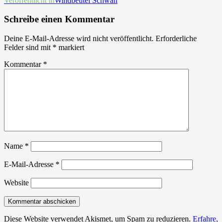
Beitrags-
Veröffentlicht in
Windbeutel Schwan
Navigation
Schreibe einen Kommentar
Deine E-Mail-Adresse wird nicht veröffentlicht.
Erforderliche
Felder sind mit
*
markiert
Kommentar
*
Name
*
E-Mail-Adresse
*
Website
Diese Website verwendet Akismet, um Spam zu reduzieren.
Erfahre,