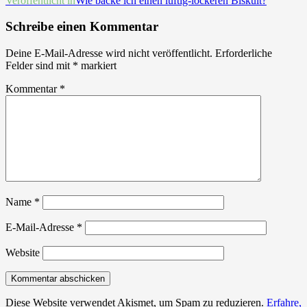
Beitrags-
Veröffentlicht in
Wie backe ich einen luftig-lockeren Biskuit?
Navigation
Schreibe einen Kommentar
Deine E-Mail-Adresse wird nicht veröffentlicht.
Erforderliche
Felder sind mit
*
markiert
Kommentar
*
Name
*
E-Mail-Adresse
*
Website
Diese Website verwendet Akismet, um Spam zu reduzieren.
Erfahre,