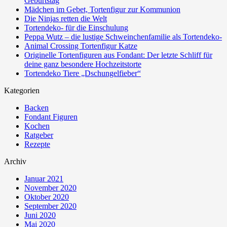
Geburtstag
Mädchen im Gebet, Tortenfigur zur Kommunion
Die Ninjas retten die Welt
Tortendeko- für die Einschulung
Peppa Wutz – die lustige Schweinchenfamilie als Tortendeko-
Animal Crossing Tortenfigur Katze
Originelle Tortenfiguren aus Fondant: Der letzte Schliff für
deine ganz besondere Hochzeitstorte
Tortendeko Tiere „Dschungelfieber“
Kategorien
Backen
Fondant Figuren
Kochen
Ratgeber
Rezepte
Archiv
Januar 2021
November 2020
Oktober 2020
September 2020
Juni 2020
Mai 2020