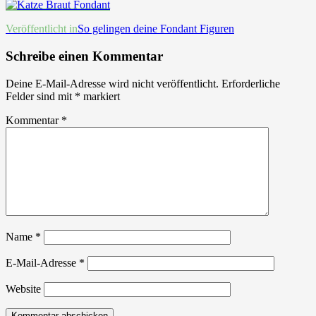
Beitrags-
Veröffentlicht in
So gelingen deine Fondant Figuren
Navigation
Schreibe einen Kommentar
Deine E-Mail-Adresse wird nicht veröffentlicht.
Erforderliche
Felder sind mit
*
markiert
Kommentar
*
Name
*
E-Mail-Adresse
*
Website