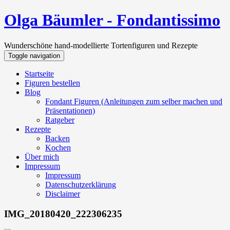
Olga Bäumler - Fondantissimo
Wunderschöne hand-modellierte Tortenfiguren und Rezepte
Toggle navigation
Startseite
Figuren bestellen
Blog
Fondant Figuren (Anleitungen zum selber machen und
Präsentationen)
Ratgeber
Rezepte
Backen
Kochen
Über mich
Impressum
Impressum
Datenschutzerklärung
Disclaimer
IMG_20180420_222306235