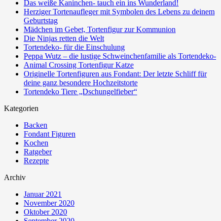
Das weiße Kaninchen- tauch ein ins Wunderland!
Herziger Tortenaufleger mit Symbolen des Lebens zu deinem
Geburtstag
Mädchen im Gebet, Tortenfigur zur Kommunion
Die Ninjas retten die Welt
Tortendeko- für die Einschulung
Peppa Wutz – die lustige Schweinchenfamilie als Tortendeko-
Animal Crossing Tortenfigur Katze
Originelle Tortenfiguren aus Fondant: Der letzte Schliff für
deine ganz besondere Hochzeitstorte
Tortendeko Tiere „Dschungelfieber“
Kategorien
Backen
Fondant Figuren
Kochen
Ratgeber
Rezepte
Archiv
Januar 2021
November 2020
Oktober 2020
September 2020