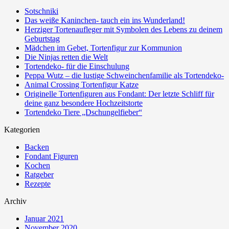
Sotschniki
Das weiße Kaninchen- tauch ein ins Wunderland!
Herziger Tortenaufleger mit Symbolen des Lebens zu deinem
Geburtstag
Mädchen im Gebet, Tortenfigur zur Kommunion
Die Ninjas retten die Welt
Tortendeko- für die Einschulung
Peppa Wutz – die lustige Schweinchenfamilie als Tortendeko-
Animal Crossing Tortenfigur Katze
Originelle Tortenfiguren aus Fondant: Der letzte Schliff für
deine ganz besondere Hochzeitstorte
Tortendeko Tiere „Dschungelfieber“
Kategorien
Backen
Fondant Figuren
Kochen
Ratgeber
Rezepte
Archiv
Januar 2021
November 2020