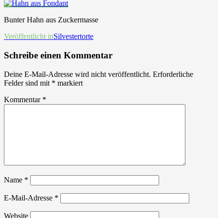
Bunter Hahn aus Zuckermasse
Beitrags-
Veröffentlicht in
Silvestertorte
Navigation
Schreibe einen Kommentar
Deine E-Mail-Adresse wird nicht veröffentlicht.
Erforderliche
Felder sind mit
*
markiert
Kommentar
*
Name
*
E-Mail-Adresse
*
Website