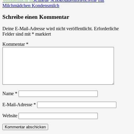
Beitrags-
Veröffentlicht in
Schnelle Schokoladentortencreme mit
Milchmädchen Kondensmilch
Navigation
Schreibe einen Kommentar
Deine E-Mail-Adresse wird nicht veröffentlicht.
Erforderliche
Felder sind mit
*
markiert
Kommentar
*
Name
*
E-Mail-Adresse
*
Website