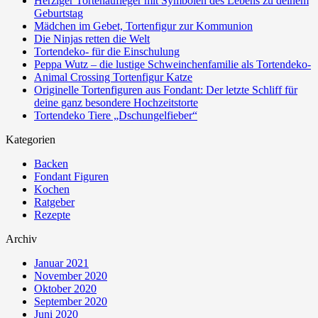
Herziger Tortenaufleger mit Symbolen des Lebens zu deinem
Geburtstag
Mädchen im Gebet, Tortenfigur zur Kommunion
Die Ninjas retten die Welt
Tortendeko- für die Einschulung
Peppa Wutz – die lustige Schweinchenfamilie als Tortendeko-
Animal Crossing Tortenfigur Katze
Originelle Tortenfiguren aus Fondant: Der letzte Schliff für
deine ganz besondere Hochzeitstorte
Tortendeko Tiere „Dschungelfieber“
Kategorien
Backen
Fondant Figuren
Kochen
Ratgeber
Rezepte
Archiv
Januar 2021
November 2020
Oktober 2020
September 2020
Juni 2020