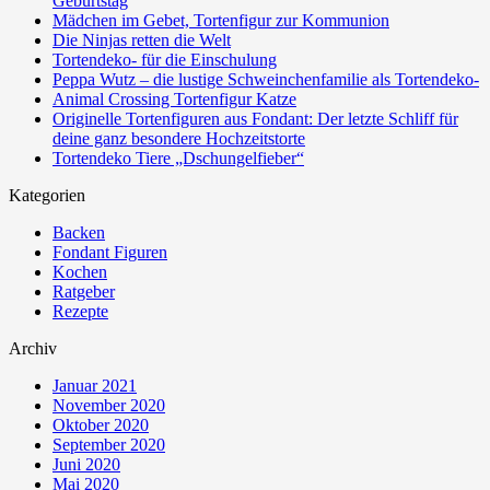
Geburtstag
Mädchen im Gebet, Tortenfigur zur Kommunion
Die Ninjas retten die Welt
Tortendeko- für die Einschulung
Peppa Wutz – die lustige Schweinchenfamilie als Tortendeko-
Animal Crossing Tortenfigur Katze
Originelle Tortenfiguren aus Fondant: Der letzte Schliff für
deine ganz besondere Hochzeitstorte
Tortendeko Tiere „Dschungelfieber“
Kategorien
Backen
Fondant Figuren
Kochen
Ratgeber
Rezepte
Archiv
Januar 2021
November 2020
Oktober 2020
September 2020
Juni 2020
Mai 2020