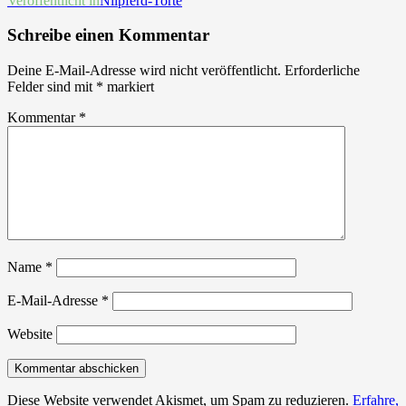
Beitrags-
Veröffentlicht in
Nilpferd-Torte
Navigation
Schreibe einen Kommentar
Deine E-Mail-Adresse wird nicht veröffentlicht.
Erforderliche
Felder sind mit
*
markiert
Kommentar
*
Name
*
E-Mail-Adresse
*
Website
Diese Website verwendet Akismet, um Spam zu reduzieren.
Erfahre,