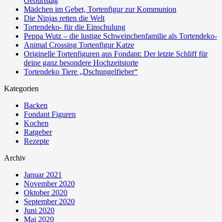
Geburtstag
Mädchen im Gebet, Tortenfigur zur Kommunion
Die Ninjas retten die Welt
Tortendeko- für die Einschulung
Peppa Wutz – die lustige Schweinchenfamilie als Tortendeko-
Animal Crossing Tortenfigur Katze
Originelle Tortenfiguren aus Fondant: Der letzte Schliff für
deine ganz besondere Hochzeitstorte
Tortendeko Tiere „Dschungelfieber“
Kategorien
Backen
Fondant Figuren
Kochen
Ratgeber
Rezepte
Archiv
Januar 2021
November 2020
Oktober 2020
September 2020
Juni 2020
Mai 2020