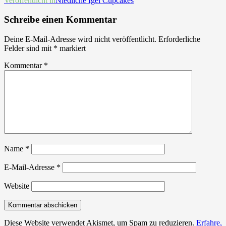
Beitrags-
Veröffentlicht in
Niedliche Igel Cupcakes
Navigation
Schreibe einen Kommentar
Deine E-Mail-Adresse wird nicht veröffentlicht.
Erforderliche
Felder sind mit
*
markiert
Kommentar
*
Name
*
E-Mail-Adresse
*
Website
Diese Website verwendet Akismet, um Spam zu reduzieren.
Erfahre,