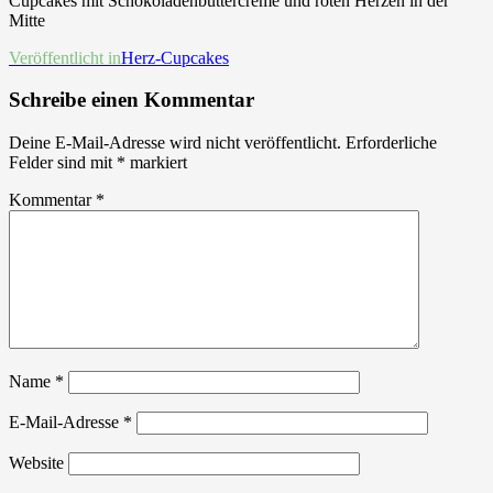
Cupcakes mit Schokoladenbuttercreme und roten Herzen in der
Mitte
Beitrags-
Veröffentlicht in
Herz-Cupcakes
Navigation
Schreibe einen Kommentar
Deine E-Mail-Adresse wird nicht veröffentlicht.
Erforderliche
Felder sind mit
*
markiert
Kommentar
*
Name
*
E-Mail-Adresse
*
Website