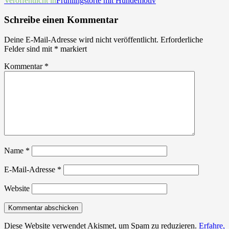
Beitrags-
Veröffentlicht in
Frühlingstorte mit Hundemotiv
Navigation
Schreibe einen Kommentar
Deine E-Mail-Adresse wird nicht veröffentlicht.
Erforderliche
Felder sind mit
*
markiert
Kommentar
*
Name
*
E-Mail-Adresse
*
Website
Diese Website verwendet Akismet, um Spam zu reduzieren.
Erfahre,