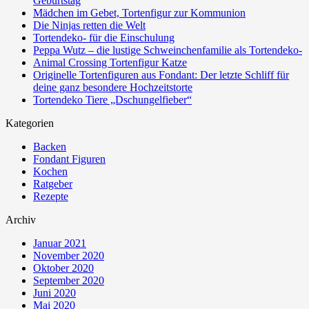
Geburtstag
Mädchen im Gebet, Tortenfigur zur Kommunion
Die Ninjas retten die Welt
Tortendeko- für die Einschulung
Peppa Wutz – die lustige Schweinchenfamilie als Tortendeko-
Animal Crossing Tortenfigur Katze
Originelle Tortenfiguren aus Fondant: Der letzte Schliff für
deine ganz besondere Hochzeitstorte
Tortendeko Tiere „Dschungelfieber“
Kategorien
Backen
Fondant Figuren
Kochen
Ratgeber
Rezepte
Archiv
Januar 2021
November 2020
Oktober 2020
September 2020
Juni 2020
Mai 2020