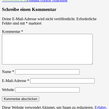
Beitrags-
Veröffentlicht in
Fondant Giraffe Anleitung
Navigation
Schreibe einen Kommentar
Deine E-Mail-Adresse wird nicht veröffentlicht.
Erforderliche
Felder sind mit
*
markiert
Kommentar
*
Name
*
E-Mail-Adresse
*
Website
Diese Website verwendet Akismet, um Spam zu reduzieren.
Erfahre,