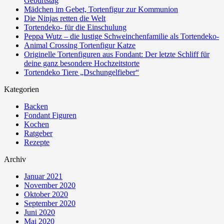
Geburtstag
Mädchen im Gebet, Tortenfigur zur Kommunion
Die Ninjas retten die Welt
Tortendeko- für die Einschulung
Peppa Wutz – die lustige Schweinchenfamilie als Tortendeko-
Animal Crossing Tortenfigur Katze
Originelle Tortenfiguren aus Fondant: Der letzte Schliff für
deine ganz besondere Hochzeitstorte
Tortendeko Tiere „Dschungelfieber“
Kategorien
Backen
Fondant Figuren
Kochen
Ratgeber
Rezepte
Archiv
Januar 2021
November 2020
Oktober 2020
September 2020
Juni 2020
Mai 2020