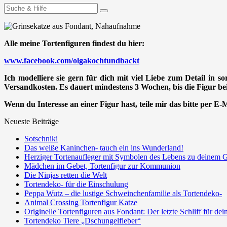
Suchen
nach:
Alle meine Tortenfiguren findest du hier:
www.facebook.com/olgakochtundbackt
Ich modelliere sie gern für dich mit viel Liebe zum Detail in s
Versandkosten. Es dauert mindestens 3 Wochen, bis die Figur bei 
Wenn du Interesse an einer Figur hast, teile mir das bitte per E
Neueste Beiträge
Sotschniki
Das weiße Kaninchen- tauch ein ins Wunderland!
Herziger Tortenaufleger mit Symbolen des Lebens zu deinem G
Mädchen im Gebet, Tortenfigur zur Kommunion
Die Ninjas retten die Welt
Tortendeko- für die Einschulung
Peppa Wutz – die lustige Schweinchenfamilie als Tortendeko-
Animal Crossing Tortenfigur Katze
Originelle Tortenfiguren aus Fondant: Der letzte Schliff für de
Tortendeko Tiere „Dschungelfieber“