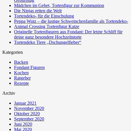
Geburtstag
Mädchen im Gebet, Tortenfigur zur Kommunion
Die Ninjas retten die Welt
Tortendeko- für die Einschulung
Peppa Wutz – die lustige Schweinchenfamilie als Tortendeko-
Animal Crossing Tortenfigur Katze
Originelle Tortenfiguren aus Fondant: Der letzte Schliff für
deine ganz besondere Hochzeitstorte
Tortendeko Tiere „Dschungelfieber“
Kategorien
Backen
Fondant Figuren
Kochen
Ratgeber
Rezepte
Archiv
Januar 2021
November 2020
Oktober 2020
September 2020
Juni 2020
Mai 2020