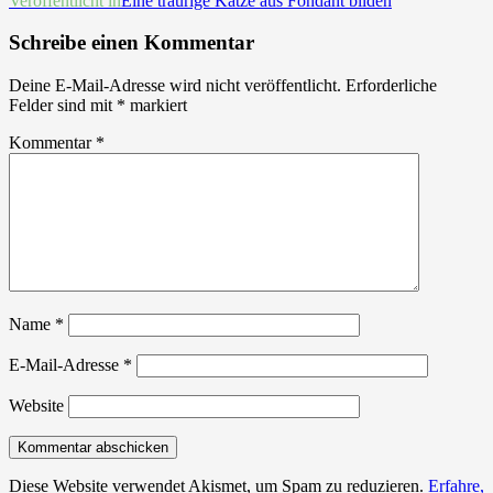
Beitrags-
Veröffentlicht in
Eine traurige Katze aus Fondant bilden
Navigation
Schreibe einen Kommentar
Deine E-Mail-Adresse wird nicht veröffentlicht.
Erforderliche
Felder sind mit
*
markiert
Kommentar
*
Name
*
E-Mail-Adresse
*
Website
Diese Website verwendet Akismet, um Spam zu reduzieren.
Erfahre,