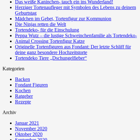
Das weiße Kaninchen- tauch ein ins Wunderland!
Herziger Tortenaufleger mit Symbolen des Lebens zu deinem
Geburtstag
Mädchen im Gebet, Tortenfigur zur Kommunion
Die Ninjas retten die Welt
Tortendeko- für die Einschulung
Peppa Wutz – die lustige Schweinchenfamilie als Tortendeko-
Animal Crossing Tortenfigur Katze
Originelle Tortenfiguren aus Fondant: Der letzte Schliff für
deine ganz besondere Hochzeitstorte
Tortendeko Tiere „Dschungelfieber“
Kategorien
Backen
Fondant Figuren
Kochen
Ratgeber
Rezepte
Archiv
Januar 2021
November 2020
Oktober 2020
September 2020