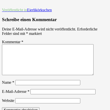
Beitrags-
Veröffentlicht in
Eierlikörkuchen
Navigation
Schreibe einen Kommentar
Deine E-Mail-Adresse wird nicht veröffentlicht.
Erforderliche
Felder sind mit
*
markiert
Kommentar
*
Name
*
E-Mail-Adresse
*
Website