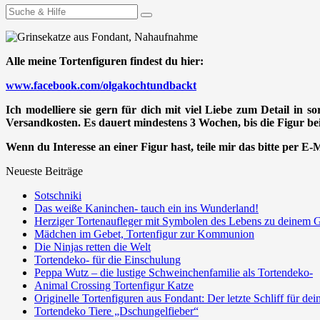
Suchen
nach:
Alle meine Tortenfiguren findest du hier:
www.facebook.com/olgakochtundbackt
Ich modelliere sie gern für dich mit viel Liebe zum Detail in s
Versandkosten. Es dauert mindestens 3 Wochen, bis die Figur bei 
Wenn du Interesse an einer Figur hast, teile mir das bitte per E
Neueste Beiträge
Sotschniki
Das weiße Kaninchen- tauch ein ins Wunderland!
Herziger Tortenaufleger mit Symbolen des Lebens zu deinem G
Mädchen im Gebet, Tortenfigur zur Kommunion
Die Ninjas retten die Welt
Tortendeko- für die Einschulung
Peppa Wutz – die lustige Schweinchenfamilie als Tortendeko-
Animal Crossing Tortenfigur Katze
Originelle Tortenfiguren aus Fondant: Der letzte Schliff für de
Tortendeko Tiere „Dschungelfieber“