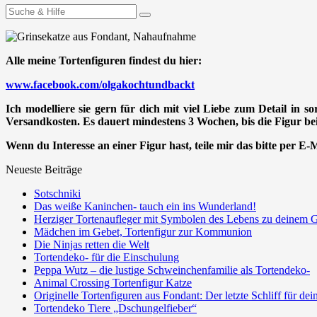
Suchen
nach:
Alle meine Tortenfiguren findest du hier:
www.facebook.com/olgakochtundbackt
Ich modelliere sie gern für dich mit viel Liebe zum Detail in s
Versandkosten. Es dauert mindestens 3 Wochen, bis die Figur bei 
Wenn du Interesse an einer Figur hast, teile mir das bitte per E
Neueste Beiträge
Sotschniki
Das weiße Kaninchen- tauch ein ins Wunderland!
Herziger Tortenaufleger mit Symbolen des Lebens zu deinem G
Mädchen im Gebet, Tortenfigur zur Kommunion
Die Ninjas retten die Welt
Tortendeko- für die Einschulung
Peppa Wutz – die lustige Schweinchenfamilie als Tortendeko-
Animal Crossing Tortenfigur Katze
Originelle Tortenfiguren aus Fondant: Der letzte Schliff für de
Tortendeko Tiere „Dschungelfieber“