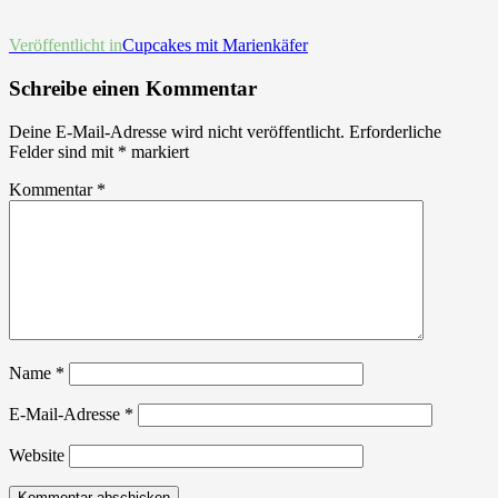
Beitrags-
Veröffentlicht in
Cupcakes mit Marienkäfer
Navigation
Schreibe einen Kommentar
Deine E-Mail-Adresse wird nicht veröffentlicht.
Erforderliche
Felder sind mit
*
markiert
Kommentar
*
Name
*
E-Mail-Adresse
*
Website