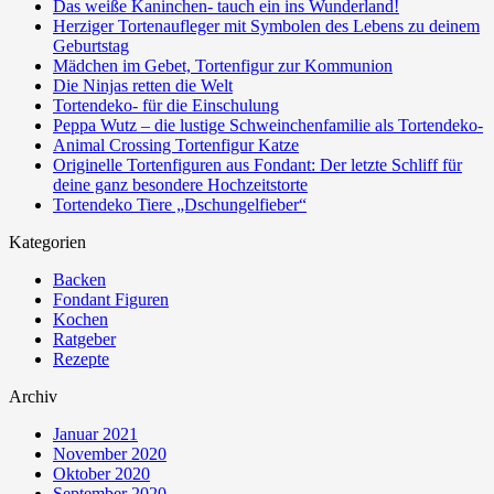
Das weiße Kaninchen- tauch ein ins Wunderland!
Herziger Tortenaufleger mit Symbolen des Lebens zu deinem
Geburtstag
Mädchen im Gebet, Tortenfigur zur Kommunion
Die Ninjas retten die Welt
Tortendeko- für die Einschulung
Peppa Wutz – die lustige Schweinchenfamilie als Tortendeko-
Animal Crossing Tortenfigur Katze
Originelle Tortenfiguren aus Fondant: Der letzte Schliff für
deine ganz besondere Hochzeitstorte
Tortendeko Tiere „Dschungelfieber“
Kategorien
Backen
Fondant Figuren
Kochen
Ratgeber
Rezepte
Archiv
Januar 2021
November 2020
Oktober 2020
September 2020