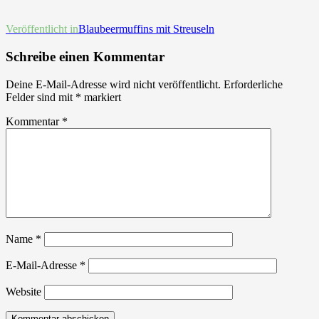
Beitrags-
Veröffentlicht in
Blaubeermuffins mit Streuseln
Navigation
Schreibe einen Kommentar
Deine E-Mail-Adresse wird nicht veröffentlicht.
Erforderliche
Felder sind mit
*
markiert
Kommentar
*
Name
*
E-Mail-Adresse
*
Website