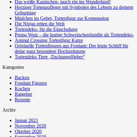
Das weiße Kaninchen- tauch ein ins Wunderland!
Herziger Tortenaufleger mit Symbolen des Lebens zu deinem
Geburtstag
Mädchen im Gebet, Tortenfigur zur Kommunion
Die Ninjas retten die Welt
Tortendeko- für die Einschulung
Peppa Wutz – die lustige Schweinchenfamilie als Tortendeko-
Animal Crossing Tortenfigur Katze
Originelle Tortenfiguren aus Fondant: Der letzte Schliff für
deine ganz besondere Hochzeitstorte
Tortendeko Tiere „Dschungelfieber“
Kategorien
Backen
Fondant Figuren
Kochen
Ratgeber
Rezepte
Archiv
Januar 2021
November 2020
Oktober 2020
September 2020