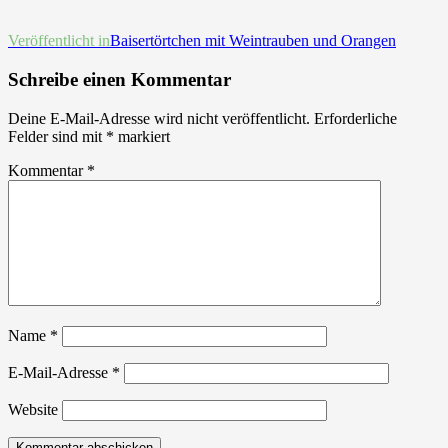
Beitrags-
Veröffentlicht in
Baisertörtchen mit Weintrauben und Orangen
Navigation
Schreibe einen Kommentar
Deine E-Mail-Adresse wird nicht veröffentlicht.
Erforderliche
Felder sind mit
*
markiert
Kommentar
*
Name
*
E-Mail-Adresse
*
Website