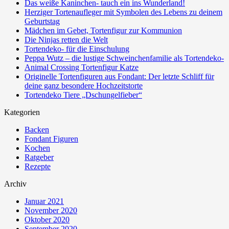
Das weiße Kaninchen- tauch ein ins Wunderland!
Herziger Tortenaufleger mit Symbolen des Lebens zu deinem
Geburtstag
Mädchen im Gebet, Tortenfigur zur Kommunion
Die Ninjas retten die Welt
Tortendeko- für die Einschulung
Peppa Wutz – die lustige Schweinchenfamilie als Tortendeko-
Animal Crossing Tortenfigur Katze
Originelle Tortenfiguren aus Fondant: Der letzte Schliff für
deine ganz besondere Hochzeitstorte
Tortendeko Tiere „Dschungelfieber“
Kategorien
Backen
Fondant Figuren
Kochen
Ratgeber
Rezepte
Archiv
Januar 2021
November 2020
Oktober 2020
September 2020