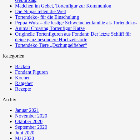
Geburtstag
Mädchen im Gebet, Tortenfigur zur Kommunion
Die Ninjas retten die Welt
Tortendeko- für die Einschulung
Peppa Wutz – die lustige Schweinchenfamilie als Tortendeko-
Animal Crossing Tortenfigur Katze
Originelle Tortenfiguren aus Fondant: Der letzte Schliff für
deine ganz besondere Hochzeitstorte
Tortendeko Tiere „Dschungelfieber“
Kategorien
Backen
Fondant Figuren
Kochen
Ratgeber
Rezepte
Archiv
Januar 2021
November 2020
Oktober 2020
September 2020
Juni 2020
Mai 2020