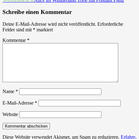
Beitrags-
Veröffentlicht in
Alice im Wunderland Torte mit Fondant Figur
Navigation
Schreibe einen Kommentar
Deine E-Mail-Adresse wird nicht veröffentlicht.
Erforderliche
Felder sind mit
*
markiert
Kommentar
*
Name
*
E-Mail-Adresse
*
Website
Diese Website verwendet Akismet, um Spam zu reduzieren.
Erfahre,