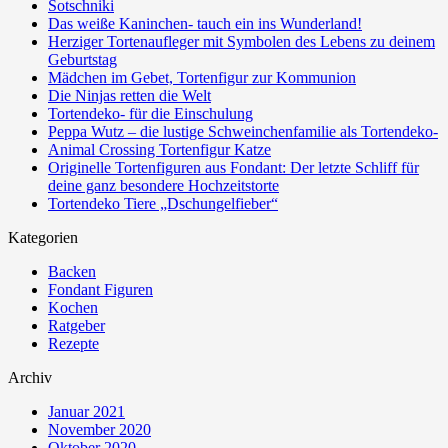
Sotschniki
Das weiße Kaninchen- tauch ein ins Wunderland!
Herziger Tortenaufleger mit Symbolen des Lebens zu deinem
Geburtstag
Mädchen im Gebet, Tortenfigur zur Kommunion
Die Ninjas retten die Welt
Tortendeko- für die Einschulung
Peppa Wutz – die lustige Schweinchenfamilie als Tortendeko-
Animal Crossing Tortenfigur Katze
Originelle Tortenfiguren aus Fondant: Der letzte Schliff für
deine ganz besondere Hochzeitstorte
Tortendeko Tiere „Dschungelfieber“
Kategorien
Backen
Fondant Figuren
Kochen
Ratgeber
Rezepte
Archiv
Januar 2021
November 2020
Oktober 2020