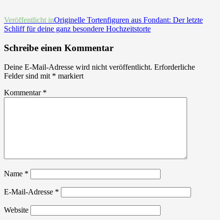
Beitrags-
Veröffentlicht in
Originelle Tortenfiguren aus Fondant: Der letzte
Schliff für deine ganz besondere Hochzeitstorte
Navigation
Schreibe einen Kommentar
Deine E-Mail-Adresse wird nicht veröffentlicht.
Erforderliche
Felder sind mit
*
markiert
Kommentar
*
Name
*
E-Mail-Adresse
*
Website