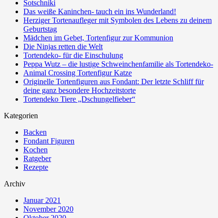
Sotschniki
Das weiße Kaninchen- tauch ein ins Wunderland!
Herziger Tortenaufleger mit Symbolen des Lebens zu deinem
Geburtstag
Mädchen im Gebet, Tortenfigur zur Kommunion
Die Ninjas retten die Welt
Tortendeko- für die Einschulung
Peppa Wutz – die lustige Schweinchenfamilie als Tortendeko-
Animal Crossing Tortenfigur Katze
Originelle Tortenfiguren aus Fondant: Der letzte Schliff für
deine ganz besondere Hochzeitstorte
Tortendeko Tiere „Dschungelfieber“
Kategorien
Backen
Fondant Figuren
Kochen
Ratgeber
Rezepte
Archiv
Januar 2021
November 2020
Oktober 2020