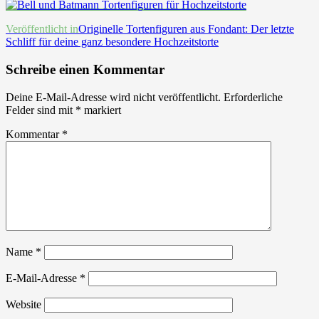
Beitrags-
Veröffentlicht in
Originelle Tortenfiguren aus Fondant: Der letzte
Schliff für deine ganz besondere Hochzeitstorte
Navigation
Schreibe einen Kommentar
Deine E-Mail-Adresse wird nicht veröffentlicht.
Erforderliche
Felder sind mit
*
markiert
Kommentar
*
Name
*
E-Mail-Adresse
*
Website