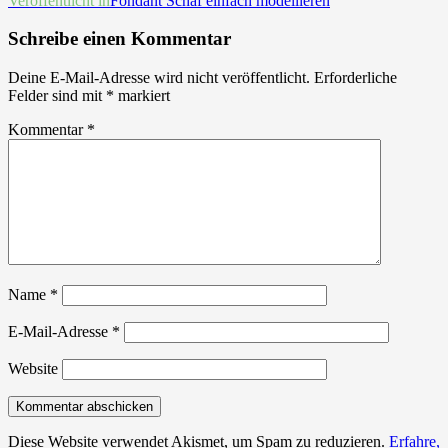
Beitrags-
Veröffentlicht in
Fondant Schaf einfach modellieren
Navigation
Schreibe einen Kommentar
Deine E-Mail-Adresse wird nicht veröffentlicht.
Erforderliche
Felder sind mit
*
markiert
Kommentar
*
Name
*
E-Mail-Adresse
*
Website
Diese Website verwendet Akismet, um Spam zu reduzieren.
Erfahre,