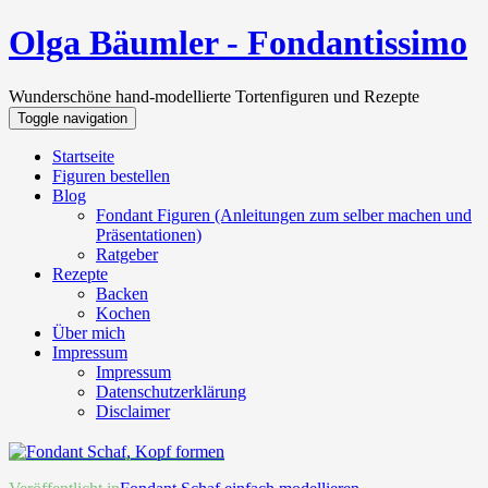
Olga Bäumler - Fondantissimo
Wunderschöne hand-modellierte Tortenfiguren und Rezepte
Toggle navigation
Startseite
Figuren bestellen
Blog
Fondant Figuren (Anleitungen zum selber machen und
Präsentationen)
Ratgeber
Rezepte
Backen
Kochen
Über mich
Impressum
Impressum
Datenschutzerklärung
Disclaimer