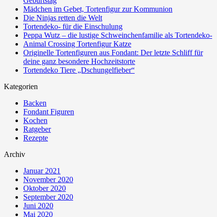
Geburtstag
Mädchen im Gebet, Tortenfigur zur Kommunion
Die Ninjas retten die Welt
Tortendeko- für die Einschulung
Peppa Wutz – die lustige Schweinchenfamilie als Tortendeko-
Animal Crossing Tortenfigur Katze
Originelle Tortenfiguren aus Fondant: Der letzte Schliff für
deine ganz besondere Hochzeitstorte
Tortendeko Tiere „Dschungelfieber“
Kategorien
Backen
Fondant Figuren
Kochen
Ratgeber
Rezepte
Archiv
Januar 2021
November 2020
Oktober 2020
September 2020
Juni 2020
Mai 2020