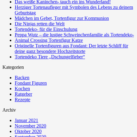
Das weiße Kaninchen- tauch ein ins Wunderland!
Herziger Tortenaufleger mit Symbolen des Lebens zu deinem
Geburtstag
Mädchen im Gebet, Tortenfigur zur Kommunion
Die Ninjas retten die Welt
Tortendeko- für die Einschulung
Peppa Wutz – die lustige Schweinchenfamilie als Tortendeko-
Animal Crossing Tortenfigur Katze
Originelle Tortenfiguren aus Fondant: Der letzte Schliff für
deine ganz besondere Hochzeitstorte
Tortendeko Tiere „Dschungelfieber“
Kategorien
Backen
Fondant Figuren
Kochen
Ratgeber
Rezepte
Archiv
Januar 2021
November 2020
Oktober 2020
September 2020