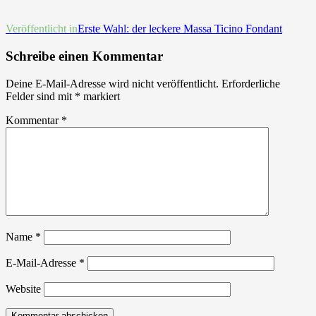
Beitrags-
Veröffentlicht in
Erste Wahl: der leckere Massa Ticino Fondant
Navigation
Schreibe einen Kommentar
Deine E-Mail-Adresse wird nicht veröffentlicht.
Erforderliche
Felder sind mit
*
markiert
Kommentar
*
Name
*
E-Mail-Adresse
*
Website