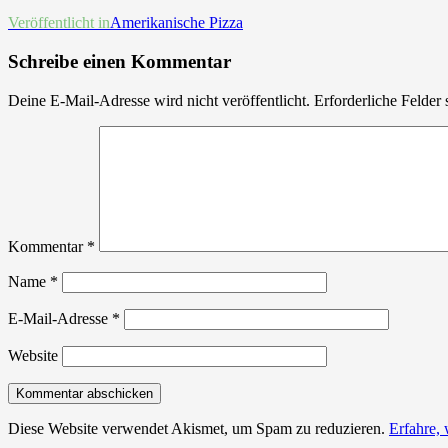
Beitrags-
Veröffentlicht in
Amerikanische Pizza
Navigation
Schreibe einen Kommentar
Deine E-Mail-Adresse wird nicht veröffentlicht.
Erforderliche Felder 
Kommentar
*
Name
*
E-Mail-Adresse
*
Website
Diese Website verwendet Akismet, um Spam zu reduzieren.
Erfahre,