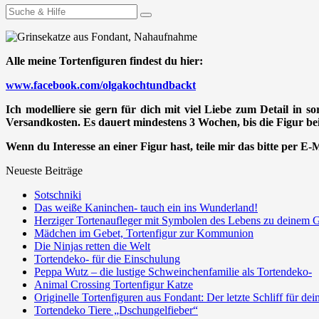
Suchen
nach:
Alle meine Tortenfiguren findest du hier:
www.facebook.com/olgakochtundbackt
Ich modelliere sie gern für dich mit viel Liebe zum Detail in s
Versandkosten. Es dauert mindestens 3 Wochen, bis die Figur bei 
Wenn du Interesse an einer Figur hast, teile mir das bitte per E
Neueste Beiträge
Sotschniki
Das weiße Kaninchen- tauch ein ins Wunderland!
Herziger Tortenaufleger mit Symbolen des Lebens zu deinem G
Mädchen im Gebet, Tortenfigur zur Kommunion
Die Ninjas retten die Welt
Tortendeko- für die Einschulung
Peppa Wutz – die lustige Schweinchenfamilie als Tortendeko-
Animal Crossing Tortenfigur Katze
Originelle Tortenfiguren aus Fondant: Der letzte Schliff für de
Tortendeko Tiere „Dschungelfieber“