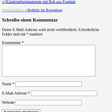
Beitrags-
Veröffentlicht in
Rehkitz im Rosenbeet
Navigation
Schreibe einen Kommentar
Deine E-Mail-Adresse wird nicht veröffentlicht.
Erforderliche
Felder sind mit
*
markiert
Kommentar
*
Name
*
E-Mail-Adresse
*
Website