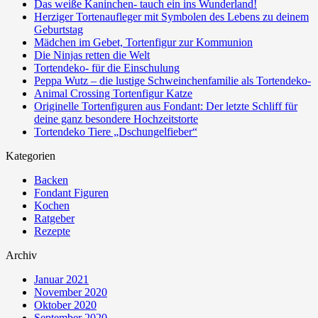
Das weiße Kaninchen- tauch ein ins Wunderland!
Herziger Tortenaufleger mit Symbolen des Lebens zu deinem
Geburtstag
Mädchen im Gebet, Tortenfigur zur Kommunion
Die Ninjas retten die Welt
Tortendeko- für die Einschulung
Peppa Wutz – die lustige Schweinchenfamilie als Tortendeko-
Animal Crossing Tortenfigur Katze
Originelle Tortenfiguren aus Fondant: Der letzte Schliff für
deine ganz besondere Hochzeitstorte
Tortendeko Tiere „Dschungelfieber“
Kategorien
Backen
Fondant Figuren
Kochen
Ratgeber
Rezepte
Archiv
Januar 2021
November 2020
Oktober 2020
September 2020