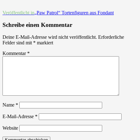
Beitrags-
Veröffentlicht in
„Paw Patrol“ Tortenfiguren aus Fondant
Navigation
Schreibe einen Kommentar
Deine E-Mail-Adresse wird nicht veröffentlicht.
Erforderliche
Felder sind mit
*
markiert
Kommentar
*
Name
*
E-Mail-Adresse
*
Website