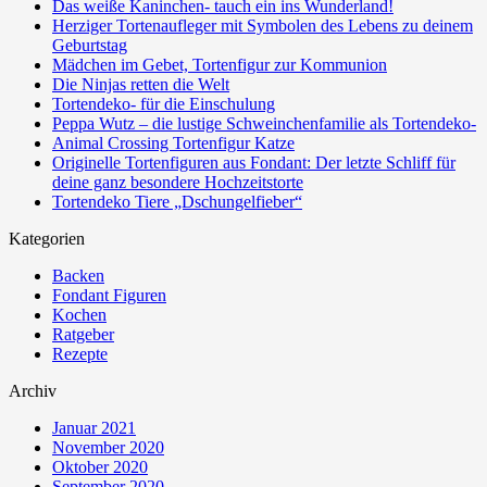
Das weiße Kaninchen- tauch ein ins Wunderland!
Herziger Tortenaufleger mit Symbolen des Lebens zu deinem
Geburtstag
Mädchen im Gebet, Tortenfigur zur Kommunion
Die Ninjas retten die Welt
Tortendeko- für die Einschulung
Peppa Wutz – die lustige Schweinchenfamilie als Tortendeko-
Animal Crossing Tortenfigur Katze
Originelle Tortenfiguren aus Fondant: Der letzte Schliff für
deine ganz besondere Hochzeitstorte
Tortendeko Tiere „Dschungelfieber“
Kategorien
Backen
Fondant Figuren
Kochen
Ratgeber
Rezepte
Archiv
Januar 2021
November 2020
Oktober 2020
September 2020